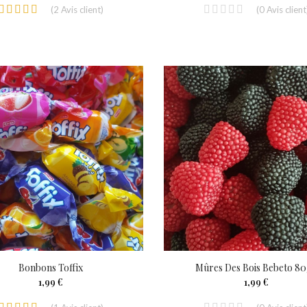
(
2
Avis client
)
(
0
Avis client
Bonbons Toffix
Mûres Des Bois Bebeto 8
1,99 €
1,99 €