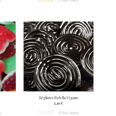
)
(
1
Avis client
)
r
Réglisses Rotella Végans
2,10 €
)
(
0
Avis client
)