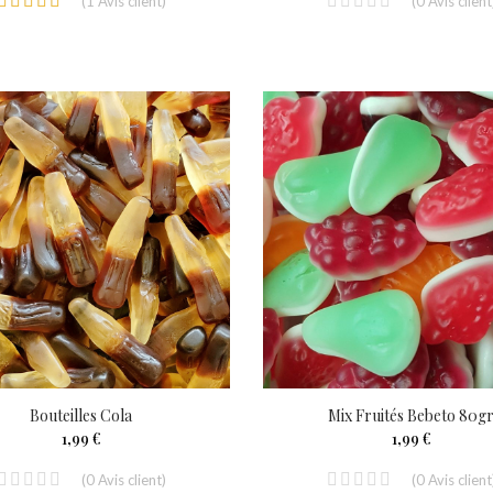
(
1
Avis client
)
(
0
Avis client
Bouteilles Cola
Mix Fruités Bebeto 80g
1,99 €
1,99 €
(
0
Avis client
)
(
0
Avis client