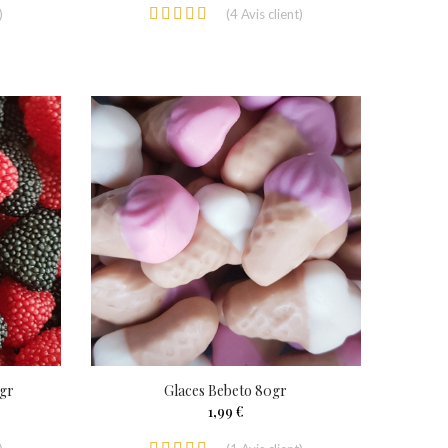
)
(
4
Avis client
)
0gr
Glaces Bebeto 80gr
1,99 €