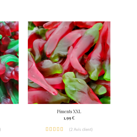
Piments XXL
1,99 €
)
(
2
Avis client
)