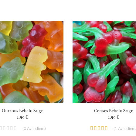
Oursons Bebeto 80gr
Cerises Bebeto 80gr
1,99 €
1,99 €
(
0
Avis client
)
(
1
Avis client