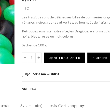
Cônes festifs M
5X100 gr
TTC
Les Fraizibus sont de délicieuses billes de confiseries dra
11,99 €
véganes, noires, rouges et vertes, au bon goût de fruits r
Recharges Bon
Retrouvez aussi sur notre site, les Dragibus, en format plu
noirs, bleus, roses ou multicolores.
9,50 €
Sachet de 100 gr
AJOUTER AU PANIER
ACHETER
Ajouter à ma wishlist
SKU:
N/A
 produit
Avis client(1)
Avis Certishopping