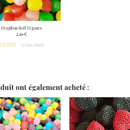
Dragibus Soft Véganes
2,10 €
(
2
Avis client
)
oduit ont également acheté :