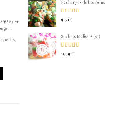
alissiA
Recharges de bonbons
9,50 €
géifiées et
ouges.
Sachets MalissiA (x5)
ne fête
s petits,
11,99 €