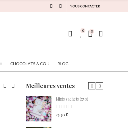
NOUS CONTACTER
0
0
CHOCOLATS & CO
BLOG
Meilleures ventes
 5X100 gr
Minis sachets (x50)
25,50 €