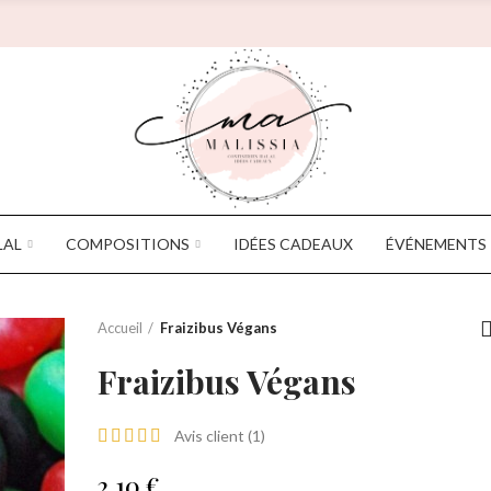
LAL
COMPOSITIONS
IDÉES CADEAUX
ÉVÉNEMENTS
Accueil
Fraizibus Végans
Fraizibus Végans
Cônes MalissiA
Avis client (
1
)
11,99 €
2,10 €