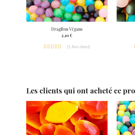
Dragibus Végans
2,10 €
(
1
Avis client
)
Les clients qui ont acheté ce pr