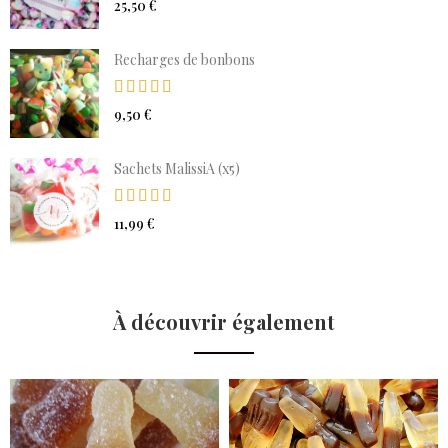
25,50 €
Recharges de bonbons
9,50 €
Sachets MalissiA (x5)
11,99 €
À découvrir également